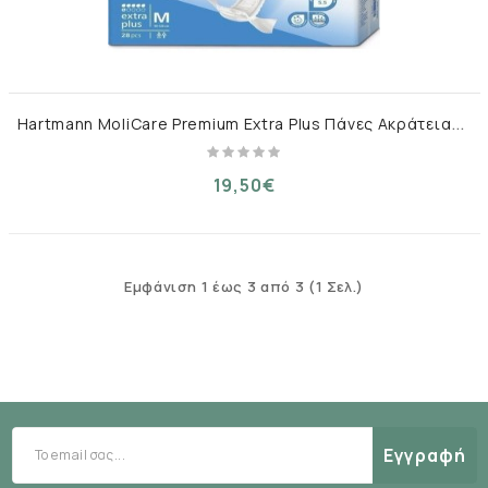
H
artmann MoliCare Premium Extra Plus Πάνες Ακράτειας Medium 30τμχ
19,50€
Εμφάνιση 1 έως 3 από 3 (1 Σελ.)
Εγγραφή