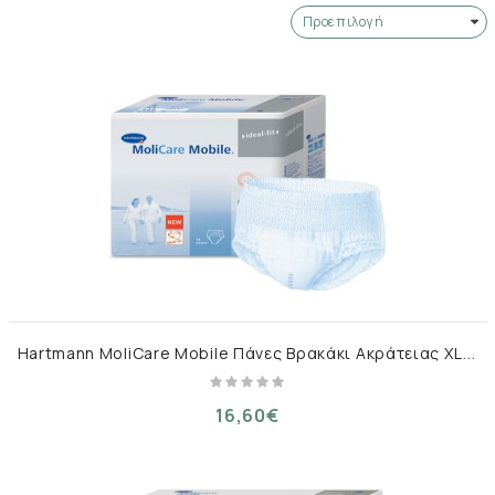
H
artmann MoliCare Mobile Πάνες Βρακάκι Ακράτειας XLarge 14τμχ
16,60€