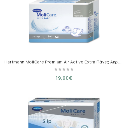
H
artmann MoliCare Premium Air Active Extra Πάνες Ακράτειας Large 30τμχ
19,90€