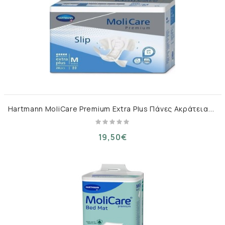
H
artmann MoliCare Premium Extra Plus Πάνες Ακράτειας Medium 30τμχ
19,50€