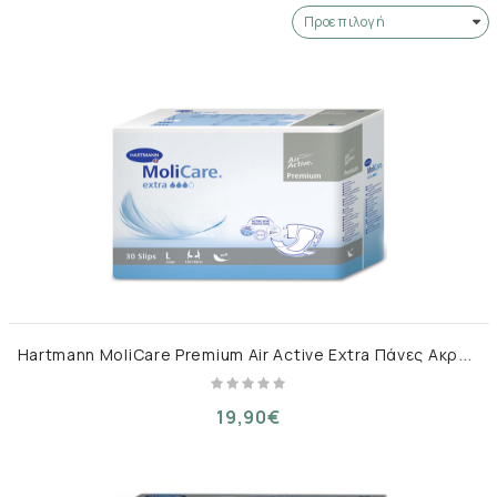
H
artmann MoliCare Premium Air Active Extra Πάνες Ακράτειας Large 30τμχ
19,90€