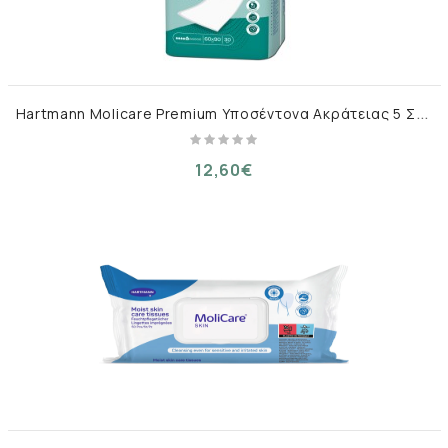
H
artmann Molicare Premium Υποσέντονα Ακράτειας 5 Σταγόνων 60x90cm 30τμχ
12,60€