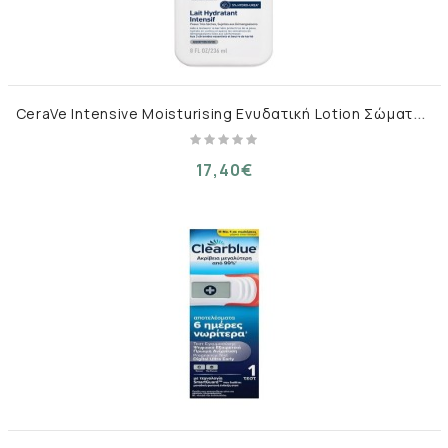
C
eraVe Intensive Moisturising Ενυδατική Lotion Σώματος με Ουρία για Ξηρές/Πολύ Ξηρές & Ευαίσθητες Επιδερμίδες – 236 ml
17,40€