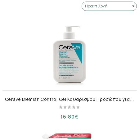
C
eraVe Blemish Control Gel Καθαρισμού Προσώπου για Ακνεϊκές Επιδερμίδες 473ml
16,80€