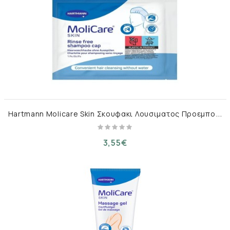
H
artmann Molicare Skin Σκουφακι Λουσιματος Προεμποτισμενο 1 Τμχ
3,55€