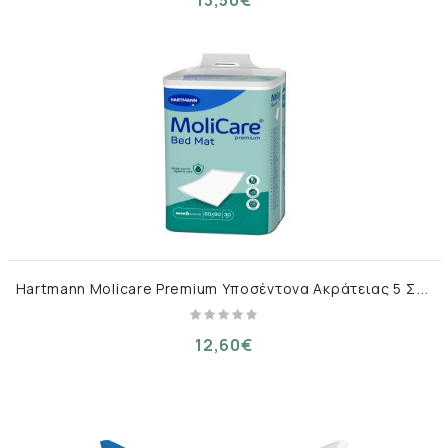
H
artmann Molicare Premium Υποσέντονα Ακράτειας 5 Σταγόνων 60x90cm 30τμχ
12,60€