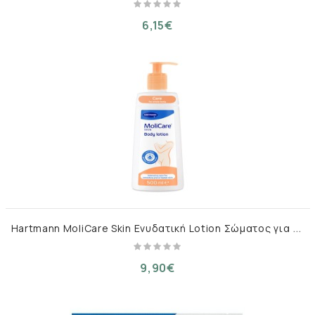
6,15€
H
artmann MoliCare Skin Ενυδατική Lotion Σώματος για Ξηρές & Ευαίσθητες Επιδερμίδες 500ml
9,90€