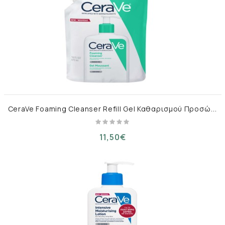
C
eraVe Foaming Cleanser Refill Gel Καθαρισμού Προσώπου για Κανονική έως Λιπαρή Επιδερμίδα – 473 ml
11,50€