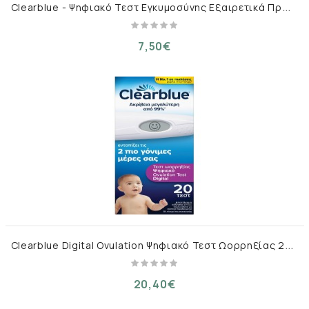
C
learblue - Ψηφιακό Τεστ Εγκυμοσύνης Εξαιρετικά Πρώιμη Ανίχνευση - 1τεστ
7,50€
C
learblue Digital Ovulation Ψηφιακό Τεστ Ωορρηξίας 20τεστ
20,40€