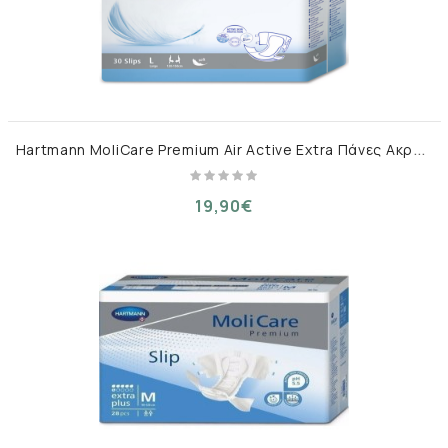
H
artmann MoliCare Premium Air Active Extra Πάνες Ακράτειας Large 30τμχ
19,90€