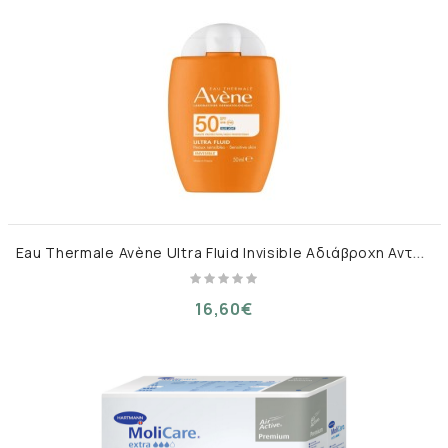
E
au Thermale Avène Ultra Fluid Invisible Αδιάβροχη Αντηλιακή Κρέμα Προσώπου SPF50+ 50ml
16,60€