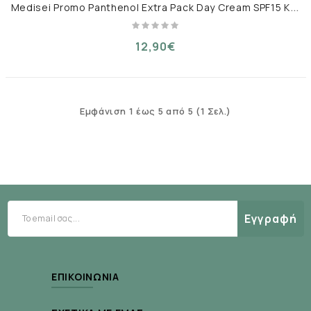
M
edisei Promo Panthenol Extra Pack Day Cream SPF15 Κρέμα Προσώπου 50ml + Face Cleansing Gel 150ml
12,90€
Εμφάνιση 1 έως 5 από 5 (1 Σελ.)
Εγγραφή
ΕΠΙΚΟΙΝΩΝΊΑ