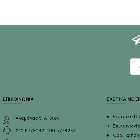
ΕΠΙΚΟΙΝΩΝΊΑ
ΣΧΕΤΙΚΆ ΜΕ Ε
Εταιρικό Π
Αλαμάνας 51Α Ίλιον
Επικοινωνί
210 5778232, 210 5778233
Όροι χρήση