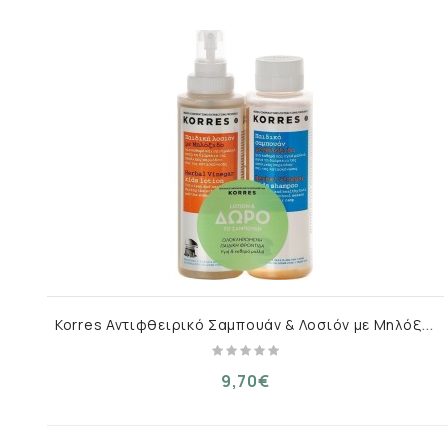
K
orres Αντιφθειρικό Σαμπουάν & Λοσιόν με Μηλόξιδο για Παιδιά 300 ml
9,70€