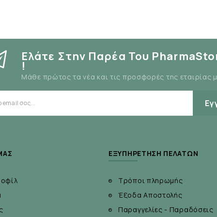
Ελάτε Στην Παρέα Του PharmaSto
!
Μάθε πρώτος τα νέα και τις προσφορές της εταιρίας 
Εγ
ΜΆΣ
ΕΞΥΠΗΡΈΤΗΣΗ ΠΕΛΑΤΏΝ
ροφίλ
Τρόποι πληρωμής
α
Έξοδα Αποστολής
ς
Παραγγελίες - Παραδόσεις