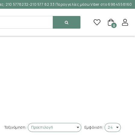
ες:
210 5778232-210 577 82 33 Παραγγελίες μέσω Viber στο 6984558160
0
Ταξινόμηση:
Εμφάνιση: