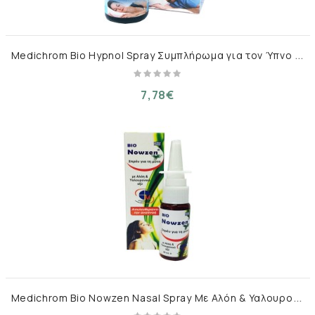
M
edichrom Bio Hypnol Spray Συμπλήρωμα για τον Ύπνο 20ml
7,78€
M
edichrom Bio Nowzen Nasal Spray Με Αλόη & Υαλουρονικό 20 ml