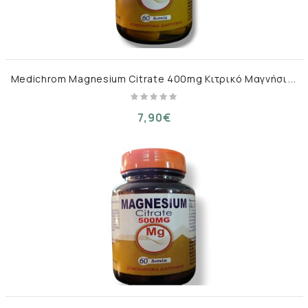
M
edichrom Magnesium Citrate 400mg Κιτρικό Μαγνήσιο, 60 δισκία
7,90€