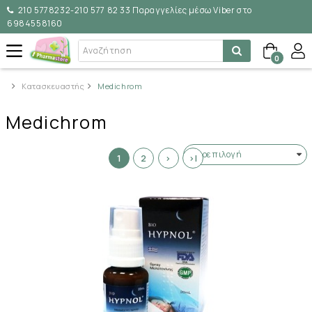
210 5778232-210 577 82 33 Παραγγελίες μέσω Viber στο
6984558160
0
Κατασκευαστής
Medichrom
Medichrom
1
2
>
>|