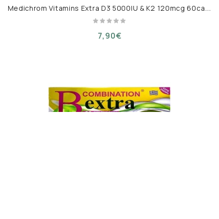
M
edichrom Vitamins Extra D3 5000IU & K2 120mcg 60caps
7,90€
M
edichrom B Combination Extra 30 Διασπειρώμενα Δισκία
4,40€