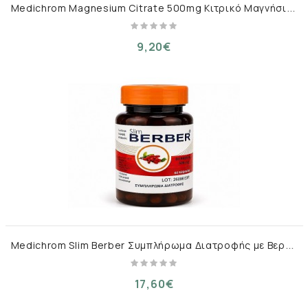
M
edichrom Magnesium Citrate 500mg Κιτρικό Μαγνήσιο, 60 δισκία
9,20€
M
edichrom Slim Berber Συμπλήρωμα Διατροφής με Βερβερίνη 60 κάψουλες
17,60€