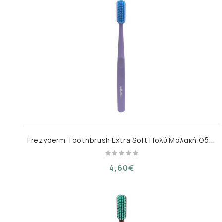
F
rezyderm Toothbrush Extra Soft Πολύ Μαλακή Οδοντόβουρτσα Μώβ 1 τμχ
4,60€