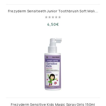
F
rezyderm Sensiteeth Junior Toothbrush Soft Μαλακή Οδοντόβουρτσα Πράσινη για 3-6 Ετών, 1τεμ
4,50€
Frezyderm Sensitive Kids Magic Spray Girls 150ml