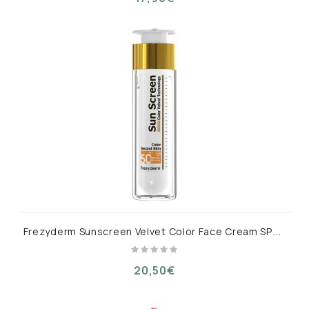
F
rezyderm Sunscreen Velvet Color Face Cream SPF 50+ 50ml
20,50€