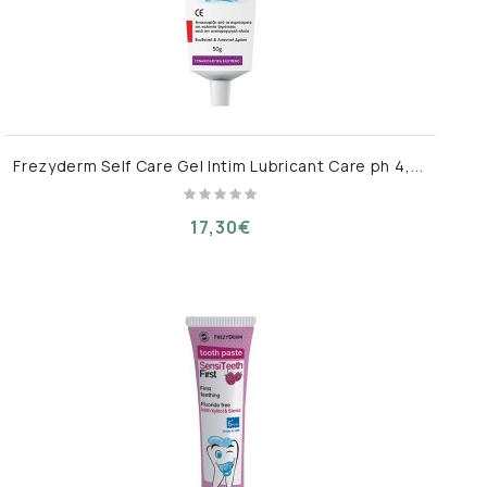
F
rezyderm Self Care Gel Intim Lubricant Care ph 4,5 (50g)
17,30€