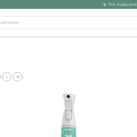
Τηλ. παραγγελί
>
>|