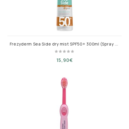
F
rezyderm Sea Side dry mist SPF50+ 300ml (Spray mist Αντηλιακό Σώματος για Παιδιά Εφήβους & Ενήλικες)
15,90€