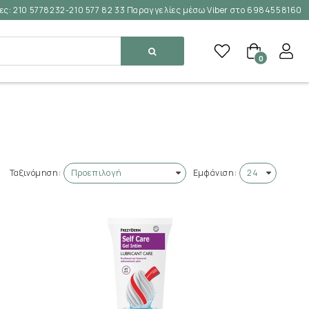
ες:
210 5778232-210 577 82 33 Παραγγελίες μέσω Viber στο 6984558160
0
Ταξινόμηση:
Εμφάνιση: