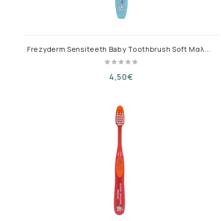
F
rezyderm Sensiteeth Baby Toothbrush Soft Μαλακή Οδοντόβουρτσα για 6-36 Μηνών,Γαλάζιο 1τεμ
4,50€