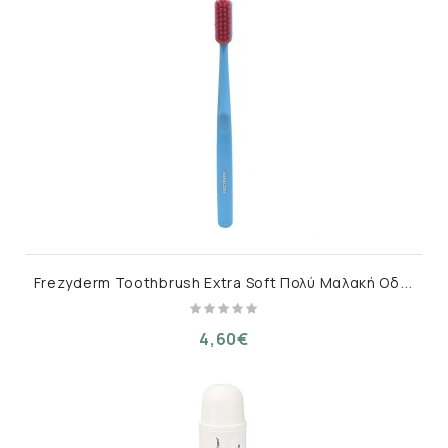
F
rezyderm Toothbrush Extra Soft Πολύ Μαλακή Οδοντόβουρτσα Γαλάζια 1 τμχ
4,60€