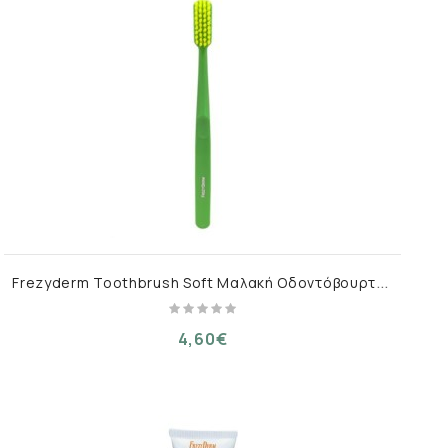
F
rezyderm Toothbrush Soft Μαλακή Οδοντόβουρτσα Λαχανί 1 τμχ
4,60€