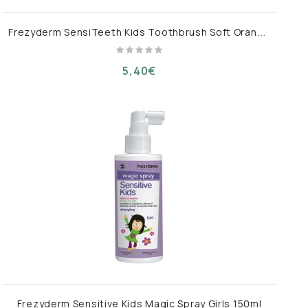
F
rezyderm SensiTeeth Kids Toothbrush Soft Orange 1 τεμ
5,40€
Frezyderm Sensitive Kids Magic Spray Girls 150ml