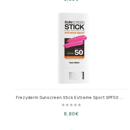
F
rezyderm Sunscreen Stick Extreme Sport SPF50 Magenta 20ml
8,80€