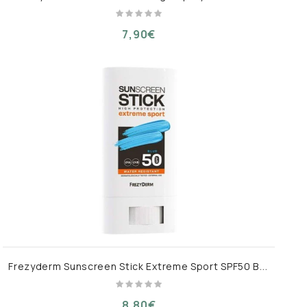
7,90€
F
rezyderm Sunscreen Stick Extreme Sport SPF50 Blue 20ml
8,80€