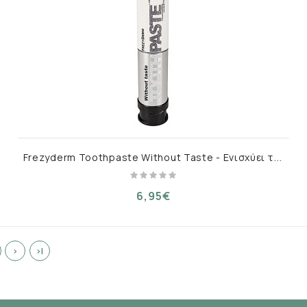
F
rezyderm Toothpaste Without Taste - Ενισχύει την Άμυνα του Στοματικού Βλεννογόνου 75ml
6,95€
>
>|