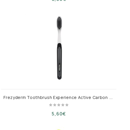
F
rezyderm Toothbrush Experience Active Carbon Soft Μαλακή Οδοντόβουρτσα Mε Ίνες Ενεργού Άνθρακα
5,60€