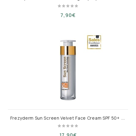
7,90€
F
rezyderm Sun Screen Velvet Face Cream SPF 50+ 50ml
17,90€