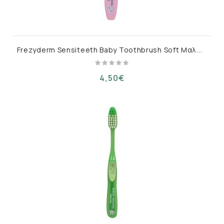
F
rezyderm Sensiteeth Baby Toothbrush Soft Μαλακή Οδοντόβουρτσα για 6-36 Μηνών,Ροζ 1τεμ
4,50€