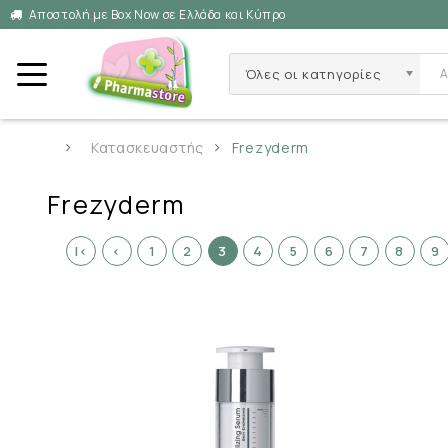
Αποστολή με Box Now σε Ελλάδα και Κύπρο
Όλες οι κατηγορίες
Κατασκευαστής
Frezyderm
Frezyderm
|<
<
1
2
3
4
5
6
7
8
9