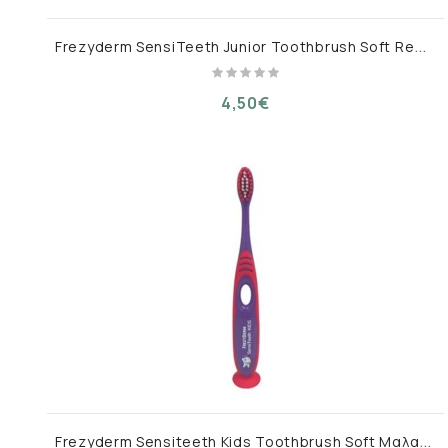
F
rezyderm SensiTeeth Junior Toothbrush Soft Red Παιδική Μαλακή Οδοντόβουρτσα Κόκκινο για 3-6 Ετών 1 τμχ
4,50€
F
rezyderm Sensiteeth Kids Toothbrush Soft Μαλακή Οδοντόβουρτσα για 7+ Eτών,1τεμ