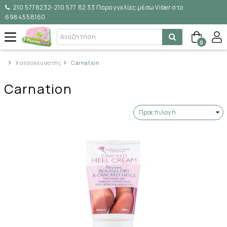
210 5778232-210 577 82 33 Παραγγελίες μέσω Viber στο
6984558160
0
Κατασκευαστής
Carnation
Carnation