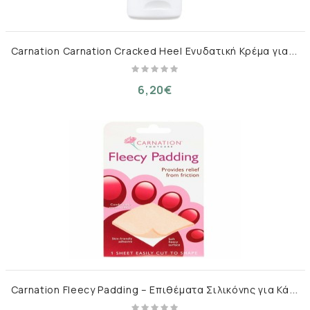
C
arnation Carnation Cracked Heel Ενυδατική Κρέμα για Σκασμένες Φτέρνες με Ουρία 50ml
6,20€
C
arnation Fleecy Padding – Επιθέματα Σιλικόνης για Κάλους 2 τμχ