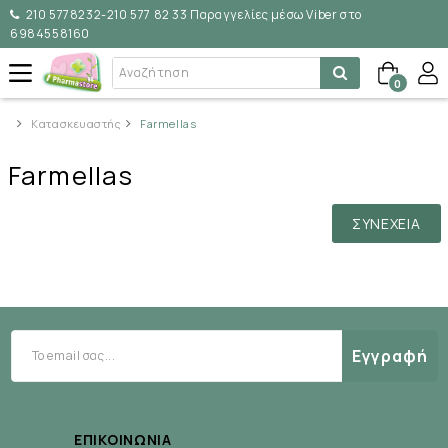
210 5778232-210 577 82 33 Παραγγελίες μέσω Viber στο
6984558160
0
Κατασκευαστής
Farmellas
Farmellas
ΣΥΝΈΧΕΙΑ
Εγγραφή
ΕΠΙΚΟΙΝΩΝΊΑ