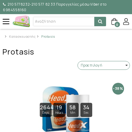
210 5778232-210 577 82 33 Παραγγελίες μέσω Viber στο
6984558160
0
Κατασκευαστής
Protasis
Protasis
-38%
26443
19
58
34
Days
Hours
Min
Sec