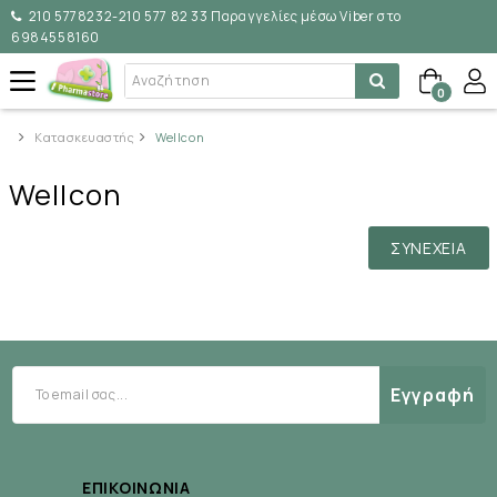
210 5778232-210 577 82 33 Παραγγελίες μέσω Viber στο
6984558160
0
Κατασκευαστής
Wellcon
Wellcon
ΣΥΝΈΧΕΙΑ
Εγγραφή
ΕΠΙΚΟΙΝΩΝΊΑ