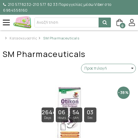
210 5778232-210 577 82 33 Παραγγελίες μέσω Viber στο
6984558160
0
Κατασκευαστής
SM Pharmaceuticals
SM Pharmaceuticals
-38%
26443
06
54
03
Days
Hours
Min
Sec