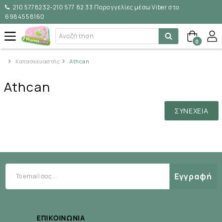
210 5778232-210 577 82 33 Παραγγελίες μέσω Viber στο
6984558160
0
Κατασκευαστής
Athcan
Athcan
ΣΥΝΈΧΕΙΑ
Εγγραφή
ΕΠΙΚΟΙΝΩΝΊΑ