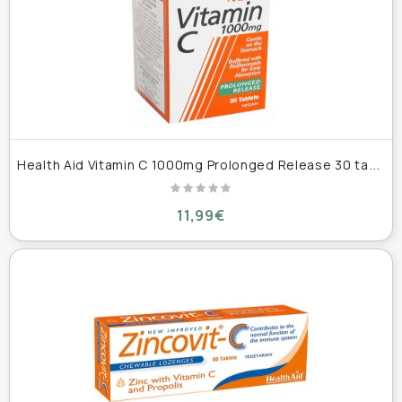
H
ealth Aid Vitamin C 1000mg Prolonged Release 30 tablets
11,99€