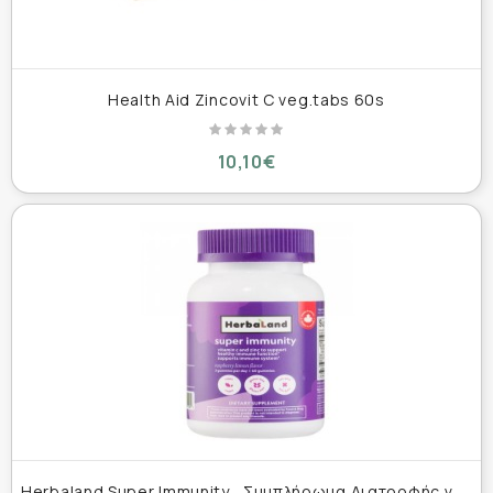
Health Aid Zincovit C veg.tabs 60s
10,10€
H
erbaland Super Immunity , Συμπλήρωμα Διατροφής για την Ενίσχυση του Ανοσοποιητικού 60 ζελεδάκια