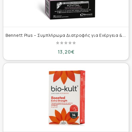
B
ennett Plus – Συμπλήρωμα Διατροφής για Ενέργεια & Φυσιολογική Ψυχολογική Λειτουργία 30 δισκία
13,20€