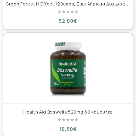
G
reen Forest H Effect 120caps, Συμπλήρωμα Διατροφής για Χασιμότο 120 κάψουλες
52,80€
Health Aid Boswelia 520mg 60 κάψουλες
18,50€