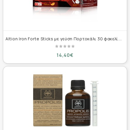
A
ltion Iron Forte Sticks με γεύση Πορτοκάλι 30 φακελίσκοι
14,40€