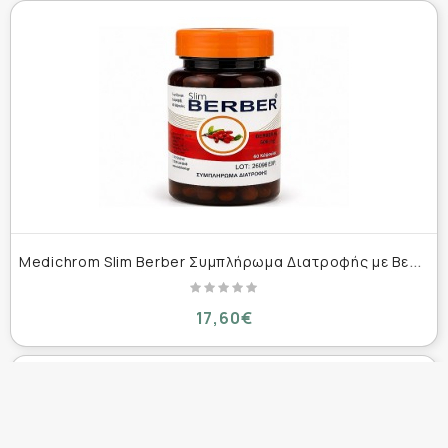
M
edichrom Slim Berber Συμπλήρωμα Διατροφής με Βερβερίνη 60 κάψουλες
17,60€