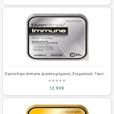
D
yonstrips Immune Διασπειρόμενες Στοματικές Ταινίες Βιταμινών (Γεύση Βατόμουρο) 30 strips
12,90€