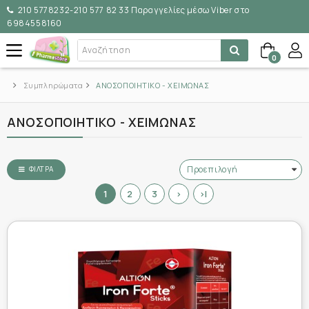
210 5778232-210 577 82 33 Παραγγελίες μέσω Viber στο
6984558160
0
Συμπληρώματα
ΑΝΟΣΟΠΟΙΗΤΙΚΟ - ΧΕΙΜΩΝΑΣ
ΑΝΟΣΟΠΟΙΗΤΙΚΟ - ΧΕΙΜΩΝΑΣ
ΦΊΛΤΡΑ
1
2
3
>
>|