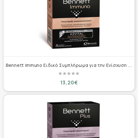
B
ennett Immuno Ειδικό Συμπλήρωμα για την Ενίσχυση του Ανοσοποιητικού 30 δισκία
13,20€