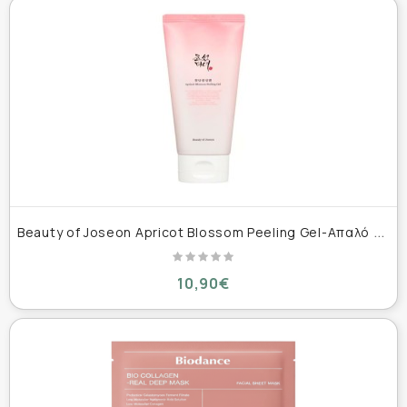
B
eauty of Joseon Apricot Blossom Peeling Gel-Απαλό τζελ απολέπισης 100ml
10,90€