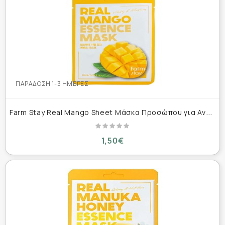
ΠΑΡΆΔΟΣΗ 1-3 ΗΜΈΡΕΣ
F
arm Stay Real Mango Sheet Μάσκα Προσώπου για Αναζωογόνηση,Θρέψη,Ενυδάτωση & Αντιγήρανση 23ml
1,50€