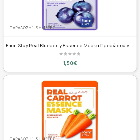
ΠΑΡΆΔΟΣΗ 1-3 ΗΜΈΡΕΣ
F
arm Stay Real Blueberry Essence Μάσκα Προσώπου για Αναζωογόνηση,Θρέψη,Ενυδάτωση & Αντιγήρανση 23ml
1,50€
ΠΑΡΆΔΟΣΗ 1-3 ΗΜΈΡΕΣ