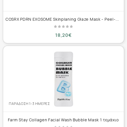
C
OSRX PDRN EXOSOME Skinplaning Glaze Mask - Peel-Off Μάσκα Λάμψης & Σύσφιξης 50 ml
18,20€
ΠΑΡΆΔΟΣΗ 1-3 ΗΜΈΡΕΣ
Farm Stay Collagen Facial Wash Bubble Mask 1 τεμάχιο