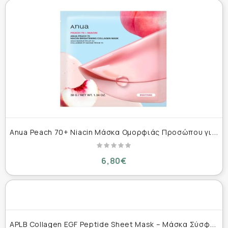
A
nua Peach 70+ Niacin Μάσκα Ομορφιάς Προσώπου για Λάμψη Με Νιασιναμίδη 38g
6,80€
A
PLB Collagen EGF Peptide Sheet Mask – Μάσκα Σύσφιξης & Ενυδάτωσης 25 ml