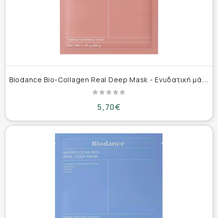
B
iodance Bio-Collagen Real Deep Mask - Ενυδατική μάσκα Προσώπου για σύσφιξη, λάμψη 34g
5,70€