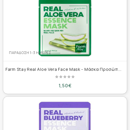
ΠΑΡΆΔΟΣΗ 1-3 ΗΜΈΡΕΣ
F
arm Stay Real Aloe Vera Face Mask - Μάσκα Προσώπου με Εκχύλισμα Αλόης για Ενυδάτωση & Καταπράυνση 23ml
1,50€