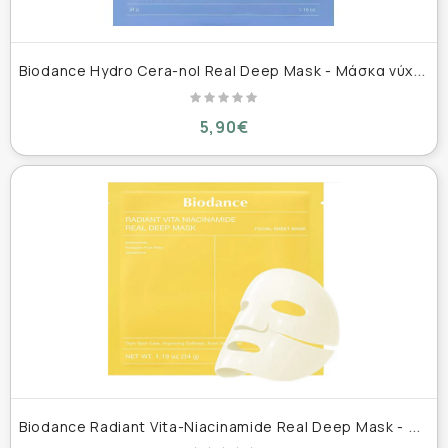
B
iodance Hydro Cera-nol Real Deep Mask - Μάσκα νύχτας για βαθιά ενυδάτωση 34g
5,90€
B
iodance Radiant Vita-Niacinamide Real Deep Mask - Gel Μάσκα για ομοιόμορφο τόνο επιδερμίδας 32 g