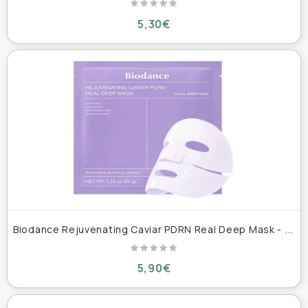
5,30€
B
iodance Rejuvenating Caviar PDRN Real Deep Mask - Μάσκα Εντατικής Αναζωογόνησης & Λάμψης 34g
5,90€