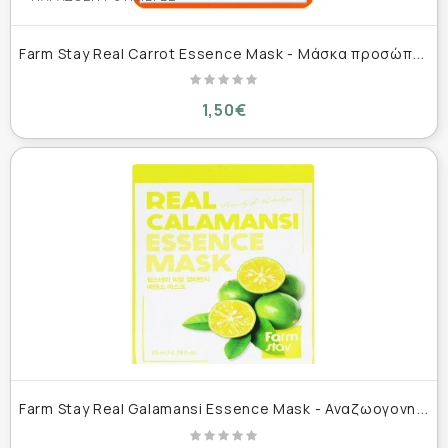
F
arm Stay Real Carrot Essence Mask - Μάσκα προσώπου με εκχύλισμα καρότου 23ml
1,50€
F
arm Stay Real Galamansi Essence Mask - Αναζωογονητική Μάσκα Ομορφιάς 23ml