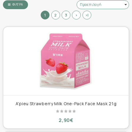
ΦΊΛΤΡΑ
1
2
3
>
>|
A'pieu Strawberry Milk One-Pack Face Mask 21g
2,90€