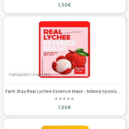
1,50€
ΠΑΡΆΔΟΣΗ 1-3 ΗΜΈΡΕΣ
F
arm Stay Real Lychee Essence Mask - Μάσκα προσώπου με εκχύλισμα λίτσι 23ml
1,50€