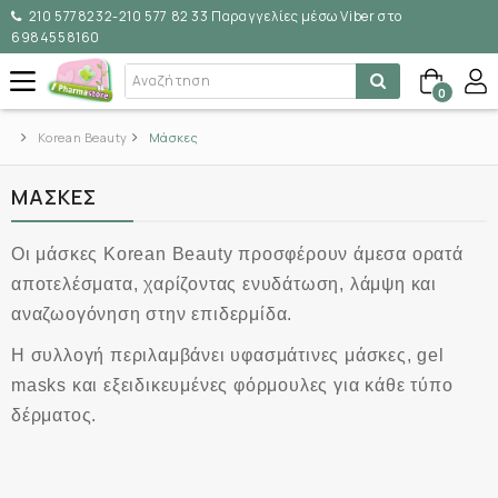
210 5778232-210 577 82 33 Παραγγελίες μέσω Viber στο
6984558160
0
Korean Beauty
Μάσκες
ΜΆΣΚΕΣ
Οι μάσκες Korean Beauty προσφέρουν άμεσα ορατά
αποτελέσματα, χαρίζοντας ενυδάτωση, λάμψη και
αναζωογόνηση στην επιδερμίδα.
Η συλλογή περιλαμβάνει υφασμάτινες μάσκες, gel
masks και εξειδικευμένες φόρμουλες για κάθε τύπο
δέρματος.