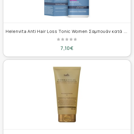
H
elenvita Anti Hair Loss Tonic Women Σαμπουάν κατά της Τριχόπτωσης για Όλους τους Τύπους Μαλλιών 200ml
7,10€