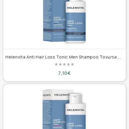
H
elenvita Anti Hair Loss Tonic Men Shampoo Τονωτικό Σαμπουάν για Άνδρες κατά της Τριχόπτωσης 200ml
7,10€