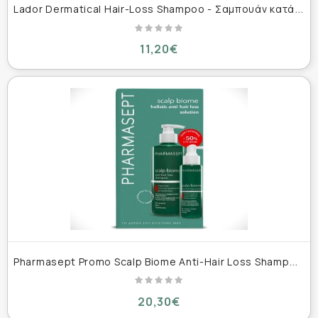
L
ador Dermatical Hair-Loss Shampoo - Σαμπουάν κατά της τριχόπτωσης 200ml
11,20€
P
harmasept Promo Scalp Biome Anti-Hair Loss Shampoo 400ml & Scalp Biome Anti-Hair Loss Serum 100ml
20,30€