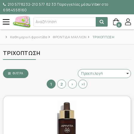
210 5778232-210 577 82 33 Παραγγελίες μέσω Viber στο
6984558160
0
Καθημερινή φροντίδα
ΦΡΟΝΤΙΔΑ ΜΑΛΛΙΩΝ
ΤΡΙΧΟΠΤΩΣΗ
ΤΡΙΧΟΠΤΩΣΗ
ΦΊΛΤΡΑ
1
2
>
>|