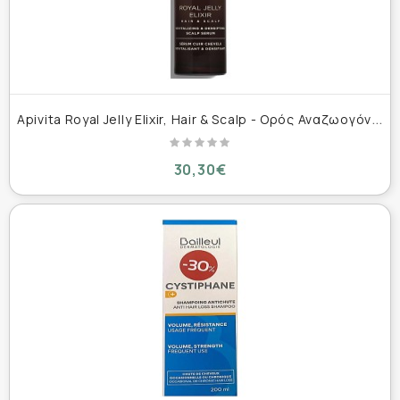
A
pivita Royal Jelly Elixir, Hair & Scalp - Ορός Αναζωογόνησης & Πυκνότητας Τριχωτού 50ml
30,30€