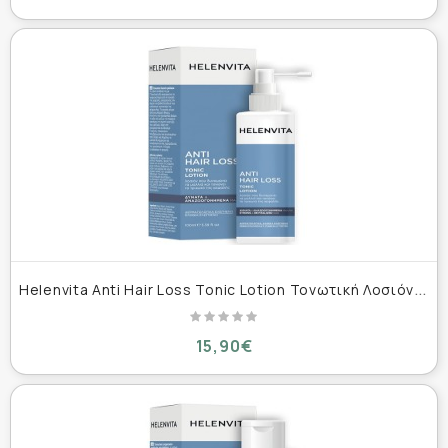
H
elenvita Anti Hair Loss Tonic Lotion Τονωτική Λοσιόν για την Τριχόπτωση 100ml
15,90€