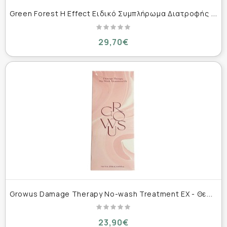
G
reen Forest H Effect Ειδικό Συμπλήρωμα Διατροφής 60 κάψουλες
29,70€
G
rowus Damage Therapy No-wash Treatment EX - Θεραπεία Μαλλιών Χωρίς Ξέβγαλμα 250ml
23,90€