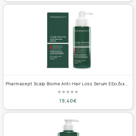
P
harmasept Scalp Biome Anti-Hair Loss Serum Εξειδικευμένος Ορός Κατά της Τριχόπτωσης 100ml
19,40€