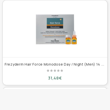
F
rezyderm Hair Force Monodose Day / Night (Men) 14 x 10ml
31,48€