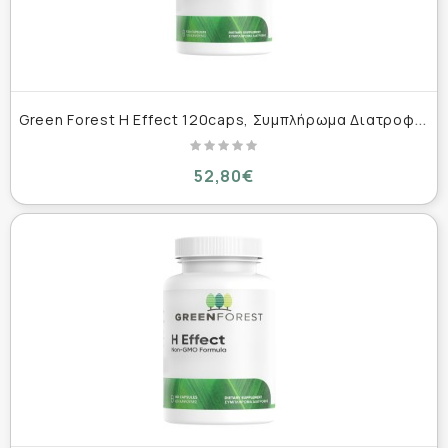
G
reen Forest H Effect 120caps, Συμπλήρωμα Διατροφής για Χασιμότο 120 κάψουλες
52,80€