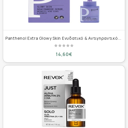
P
anthenol Extra Glowy Skin Ενυδατικό & Αντιγηραντικό Serum Προσώπου με Νιασιναμίδη & Υαλουρονικό Οξύ για Ακμή 30ml
14,60€