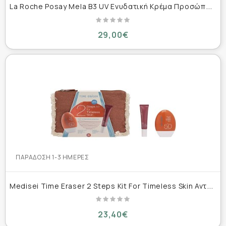
L
a Roche Posay Mela B3 UV Ενυδατική Κρέμα Προσώπου Ημέρας με SPF30 40ml
29,00€
ΠΑΡΆΔΟΣΗ 1-3 ΗΜΈΡΕΣ
M
edisei Time Eraser 2 Steps Kit For Timeless Skin Αντηλιακό Γαλάκτωμα Προσώπου SPF50, 50ml & Ορός Προσώπου για Πανάδες, 30ml
23,40€