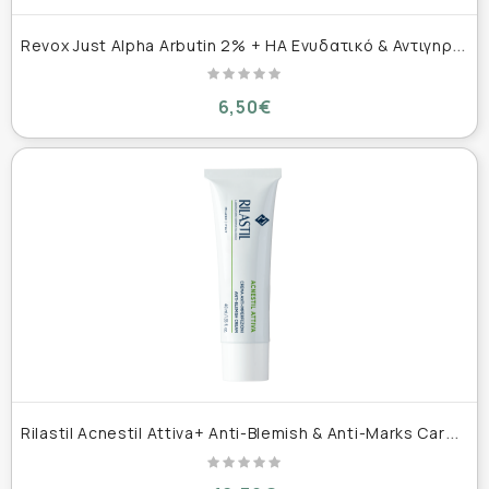
R
evox Just Alpha Arbutin 2% + HA Ενυδατικό & Αντιγηραντικό Serum Προσώπου με Υαλουρονικό Οξύ για Αποτοξίνωση & Λάμψη 30ml
6,50€
R
ilastil Acnestil Attiva+ Anti-Blemish & Anti-Marks Care 40ml