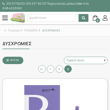
210 5778232-210 577 82 33 Παραγγελίες μέσω Viber στο
6984558160
0
Γυναίκα
ΠΡΟΣΩΠΟ
ΔΥΣΧΡΩΜΙΕΣ
ΔΥΣΧΡΩΜΙΕΣ
ΦΊΛΤΡΑ
|<
<
1
2