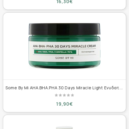
16,30€
S
ome By Mi AHA.BHA.PHA 30 Days Miracle Light Ενυδατική & Ρυθμιστική Κρέμα Προσώπου κατά των Ατελειών με Centella Asiatica 60gr
19,90€