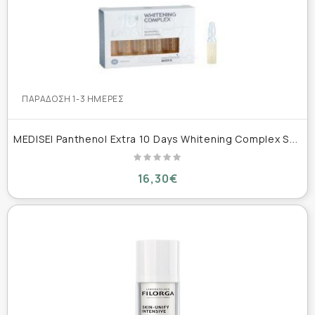
ΠΑΡΆΔΟΣΗ 1-3 ΗΜΈΡΕΣ
M
EDISEI Panthenol Extra 10 Days Whitening Complex Serum Προσώπου για Λεύκανση
16,30€