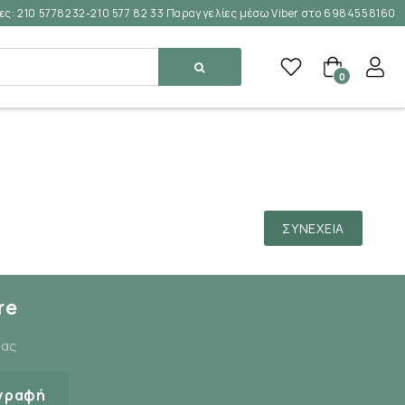
ες:
210 5778232-210 577 82 33 Παραγγελίες μέσω Viber στο 6984558160
0
ΣΥΝΈΧΕΙΑ
re
μας
γραφή