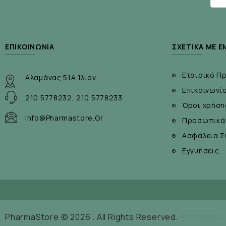
ΕΠΙΚΟΙΝΩΝΊΑ
ΣΧΕΤΙΚΆ ΜΕ Ε
Εταιρικό Π
Αλαμάνας 51Α Ίλιον
Επικοινωνί
210 5778232, 210 5778233
Όροι χρήση
Info@pharmastore.gr
Προσωπικά
Ασφάλεια Σ
Εγγυήσεις
PharmaStore © 2026 . All Rights Reserved.
Κατασκευή 