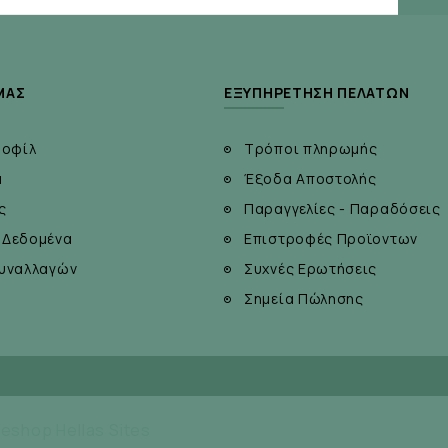
ΜΆΣ
ΕΞΥΠΗΡΈΤΗΣΗ ΠΕΛΑΤΏΝ
ροφίλ
Τρόποι πληρωμής
α
Έξοδα Αποστολής
ς
Παραγγελίες - Παραδόσεις
 Δεδομένα
Επιστροφές Προϊοντων
υναλλαγών
Συχνές Ερωτήσεις
Σημεία Πώλησης
eshop Hellas Sites