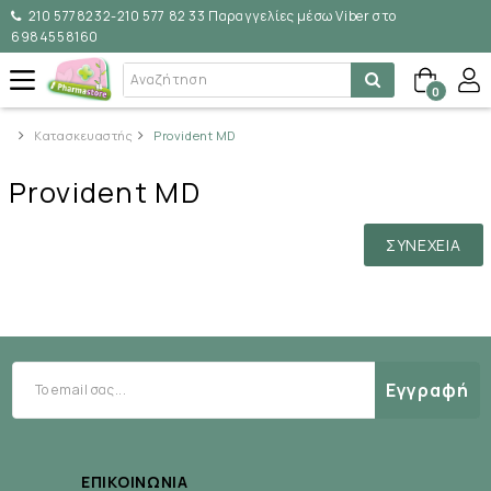
210 5778232-210 577 82 33 Παραγγελίες μέσω Viber στο
6984558160
0
Κατασκευαστής
Provident MD
Provident MD
ΣΥΝΈΧΕΙΑ
Εγγραφή
ΕΠΙΚΟΙΝΩΝΊΑ