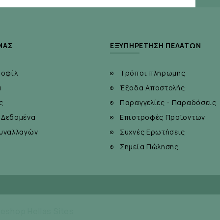
ΜΆΣ
ΕΞΥΠΗΡΈΤΗΣΗ ΠΕΛΑΤΏΝ
ροφίλ
Τρόποι πληρωμής
α
Έξοδα Αποστολής
ς
Παραγγελίες - Παραδόσεις
 Δεδομένα
Επιστροφές Προϊοντων
υναλλαγών
Συχνές Ερωτήσεις
Σημεία Πώλησης
eshop Hellas Sites