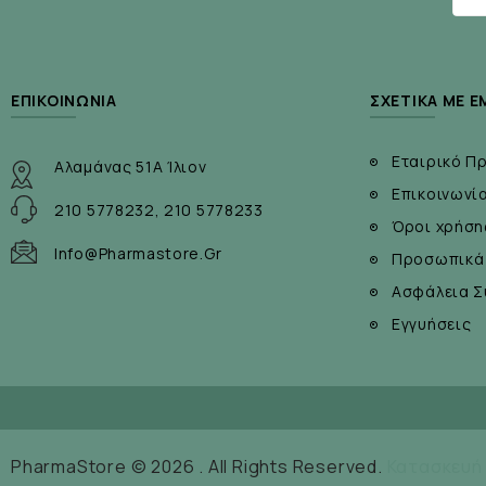
ΕΠΙΚΟΙΝΩΝΊΑ
ΣΧΕΤΙΚΆ ΜΕ Ε
Εταιρικό Π
Αλαμάνας 51Α Ίλιον
Επικοινωνί
210 5778232, 210 5778233
Όροι χρήση
Info@pharmastore.gr
Προσωπικά
Ασφάλεια Σ
Εγγυήσεις
PharmaStore © 2026 . All Rights Reserved.
Κατασκευή 