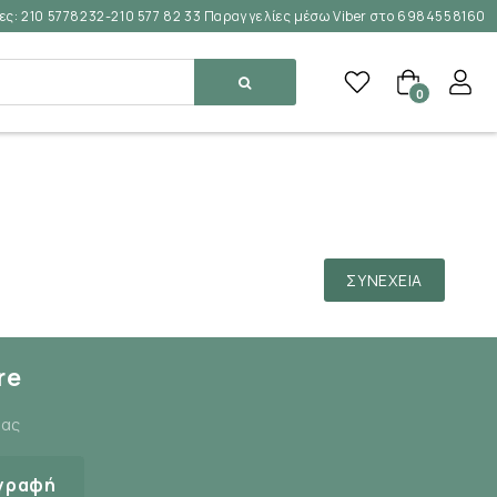
ες:
210 5778232-210 577 82 33 Παραγγελίες μέσω Viber στο 6984558160
0
ΣΥΝΈΧΕΙΑ
re
μας
γραφή