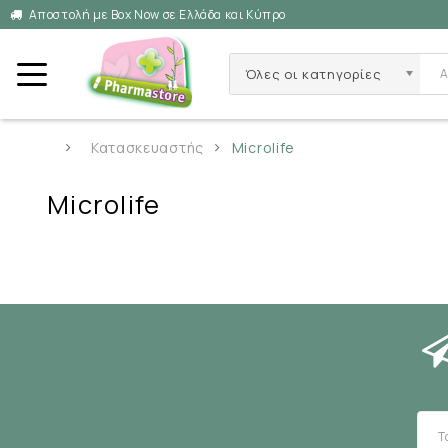
Αποστολή με Box Now σε Ελλάδα και Κύπρο
Όλες οι κατηγορίες
Κατασκευαστής
Microlife
Microlife