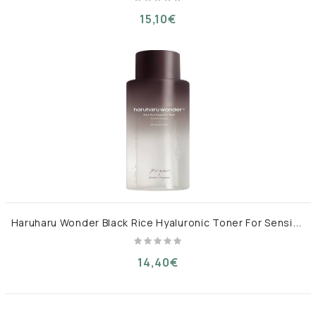
15,10€
H
aruharu Wonder Black Rice Hyaluronic Toner For Sensitive Skin - Ενυδατικό τόνερ για ευαίσθητο δέρμα 150 ml -Free Of Alcohol
14,40€