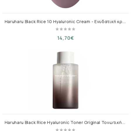
H
aruharu Black Rice 10 Hyaluronic Cream - Ενυδατική κρέμα με μαύρο ρύζι 50ml
14,70€
H
aruharu Black Rice Hyaluronic Toner Original Τονωτική Λοσιόν 150 ml