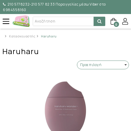
210 5778232-210 577 82 33 Παραγγελίες μέσω Viber στο
6984558160
0
Κατασκευαστής
Haruharu
Haruharu