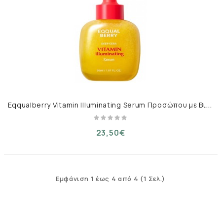
E
qqualberry Vitamin Illuminating Serum Προσώπου με Βιταμίνη C & Νιασιναμίδη για Πανάδες & Ατέλειες 30ml
23,50€
Εμφάνιση 1 έως 4 από 4 (1 Σελ.)