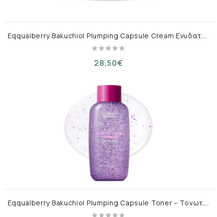
E
qqualberry Bakuchiol Plumping Capsule Cream Ενυδατική Κρέμα Σύσφιξης με Κάψουλες Καθαρής Μπακουχιόλης 50ml
28,50€
E
qqualberry Bakuchiol Plumping Capsule Toner – Τονωτική Λοσιόν Σύσφιξης με Bakuchiol, Κεραμίδια & Υαλουρονικό 150 ml