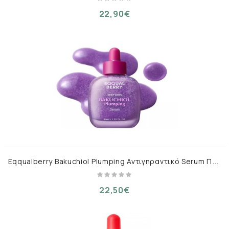
22,90€
E
qqualberry Bakuchiol Plumping Αντιγηραντικό Serum Προσώπου με Bakuchiol & Ρετινόλη για Σύσφιξη 30ml
22,50€