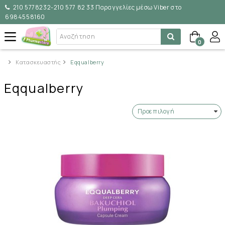
210 5778232-210 577 82 33 Παραγγελίες μέσω Viber στο
6984558160
0
Κατασκευαστής
Eqqualberry
Eqqualberry