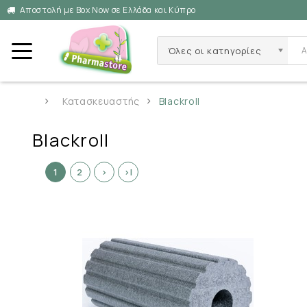
Αποστολή με Box Now σε Ελλάδα και Κύπρο
Όλες οι κατηγορίες
Κατασκευαστής
Blackroll
Blackroll
1
2
>
>|