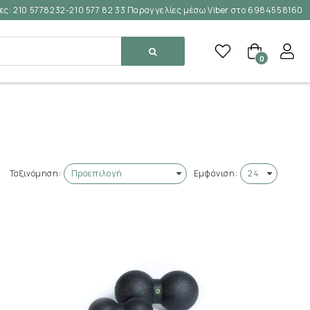
ες:
210 5778232-210 577 82 33 Παραγγελίες μέσω Viber στο 6984558160
0
Ταξινόμηση:
Εμφάνιση: