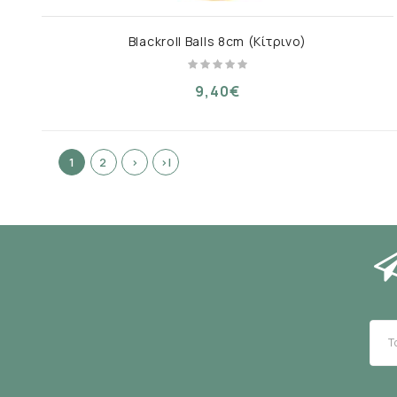
Blackroll Balls 8cm (Κίτρινο)
9,40€
1
2
>
>|