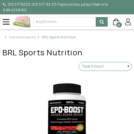
210 5778232-210 577 82 33 Παραγγελίες μέσω Viber στο
6984558160
0
Κατασκευαστής
BRL Sports Nutrition
BRL Sports Nutrition