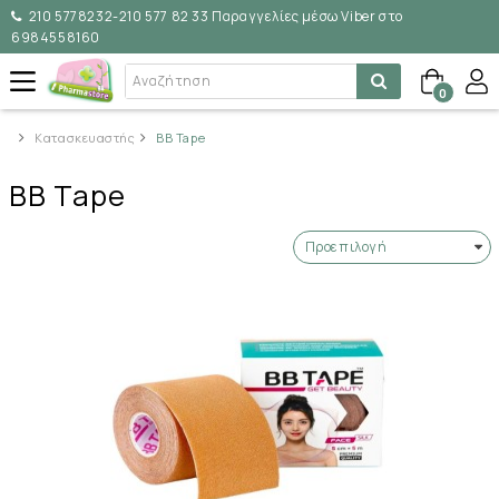
210 5778232-210 577 82 33 Παραγγελίες μέσω Viber στο
6984558160
0
Κατασκευαστής
BB Tape
BB Tape