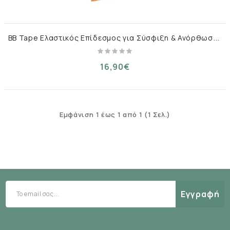
B
B Tape Ελαστικός Επίδεσμος για Σύσφιξη & Ανόρθωση 5cm x 5m Μπεζ
16,90€
Εμφάνιση 1 έως 1 από 1 (1 Σελ.)
Εγγραφή