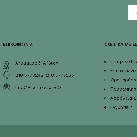
ΕΠΙΚΟΙΝΩΝΊΑ
ΣΧΕΤΙΚΆ ΜΕ Ε
Εταιρικό Π
Αλαμάνας 51Α Ίλιον
Επικοινωνί
210 5778232, 210 5778233
Όροι χρήση
Info@pharmastore.gr
Προσωπικά
Ασφάλεια Σ
Εγγυήσεις