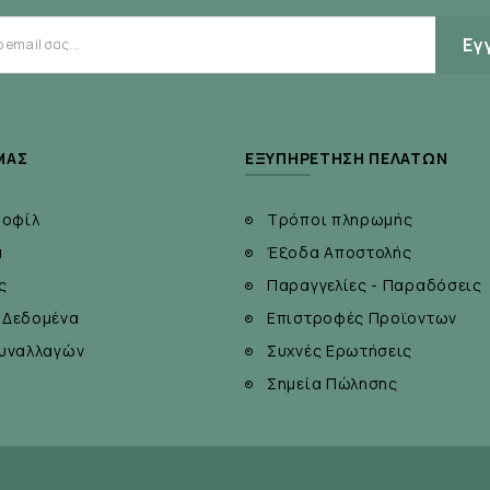
Εγ
ΜΆΣ
ΕΞΥΠΗΡΈΤΗΣΗ ΠΕΛΑΤΏΝ
ροφίλ
Τρόποι πληρωμής
α
Έξοδα Αποστολής
ς
Παραγγελίες - Παραδόσεις
 Δεδομένα
Επιστροφές Προϊοντων
υναλλαγών
Συχνές Ερωτήσεις
Σημεία Πώλησης