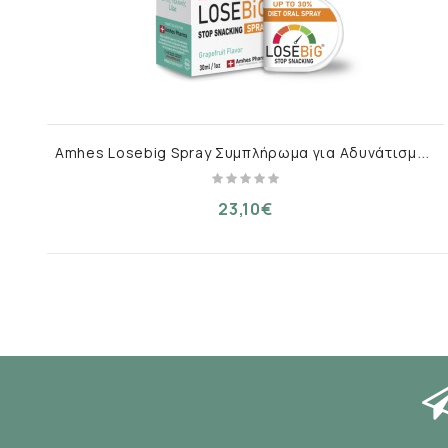
A
mhes Losebig Spray Συμπλήρωμα για Αδυνάτισμα Γκρέιπφρουτ 30ml
23,10€