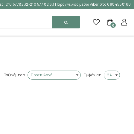
ες:
210 5778232-210 577 82 33 Παραγγελίες μέσω Viber στο 6984558160
0
Ταξινόμηση:
Εμφάνιση: