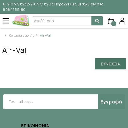
210 5778232-210 577 82 33 Παραγγελίες μέσω Viber στο
6984558160
0
Κατασκευαστής
Air-Val
Air-Val
ΣΥΝΈΧΕΙΑ
Εγγραφή
ΕΠΙΚΟΙΝΩΝΊΑ